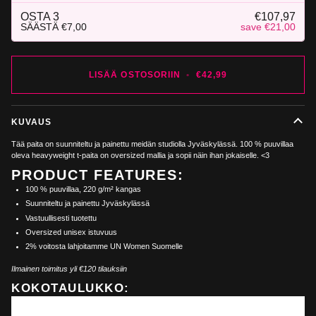
OSTA
3
€107,97
SÄÄSTÄ
€7,00
save €21,00
LISÄÄ OSTOSORIIN
•
€42,99
KUVAUS
Tää paita on suunniteltu ja painettu meidän studiolla Jyväskylässä. 100 % puuvillaa
oleva heavyweight t-paita on oversized mallia ja sopii näin ihan jokaiselle. <3
PRODUCT FEATURES:
100 % puuvillaa,
220 g/m² kangas
Suunniteltu ja painettu Jyväskylässä
Vastuullisesti tuotettu
Oversized unisex istuvuus
2% voitosta lahjoitamme UN Women Suomelle
Ilmainen toimitus yli €120 tilauksiin
KOKOTAULUKKO: