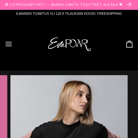
Skip
🎁 LOPPUUNMYYNTI — MINNA CANTH TUOTTEET ALESSA 💝
to
content
ILMAINEN TOIMITUS YLI 120 € TILAUKSIIN KOODI: FREESHIPPING
Ost