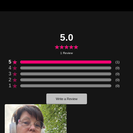
5.0
1
Review
5
(
1
)
4
(
0
)
3
(
0
)
2
(
0
)
1
(
0
)
Write a Review