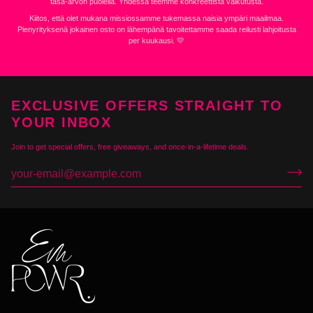
tasa-arvon puolella. Yhdessä teemme konkreettista vaikutusta.
Kiitos, että olet mukana missiossamme tukemassa naisia ympäri maailmaa.
Pienyrityksenä jokainen osto on lähempänä tavoitettamme saada reilusti lahjoitusta
per kuukausi. 💛
EXCLUSIVE OFFERS STRAIGHT TO
YOUR INBOX
Join to get special offers, free giveaways, and once-in-a-lifetime deals.