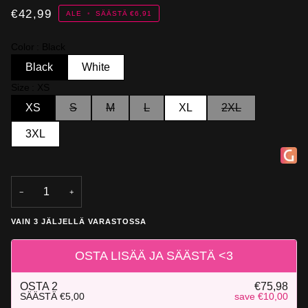
€42,99
ALE
•
SÄÄSTÄ
€6,91
Color
Black
Black
White
Size
XS
XS
S
M
L
XL
2XL
3XL
−
+
VAIN
3
JÄLJELLÄ VARASTOSSA
OSTA LISÄÄ JA SÄÄSTÄ <3
OSTA
2
€75,98
SÄÄSTÄ
€5,00
save €10,00